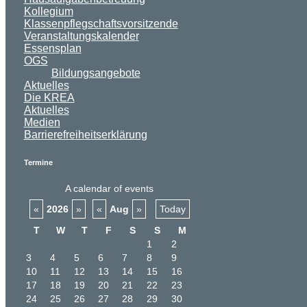
Kollegium
Klassenpflegschaftsvorsitzende
Veranstaltungskalender
Essensplan
OGS
Bildungsangebote
Aktuelles
Die KREA
Aktuelles
Medien
Barrierefreiheitserklärung
Termine
A calendar of events
«
2026
»
«
Aug
»
Today
T
W
T
F
S
S
M
1
2
3
4
5
6
7
8
9
10
11
12
13
14
15
16
17
18
19
20
21
22
23
24
25
26
27
28
29
30