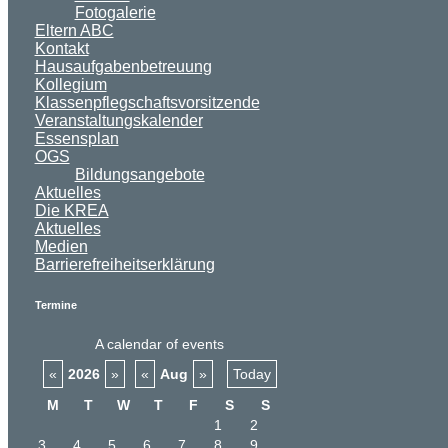
Fotogalerie
Eltern ABC
Kontakt
Hausaufgabenbetreuung
Kollegium
Klassenpflegschaftsvorsitzende
Veranstaltungskalender
Essensplan
OGS
Bildungsangebote
Aktuelles
Die KREA
Aktuelles
Medien
Barrierefreiheitserklärung
Termine
A calendar of events
«
2026
»
«
Aug
»
Today
M
T
W
T
F
S
S
1
2
3
4
5
6
7
8
9