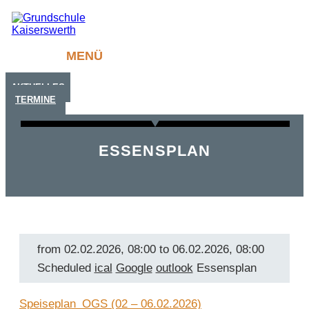
MENÜ
AKTUELLES
TERMINE
ESSENSPLAN
from
02.02.2026
,
08:00
to
06.02.2026
,
08:00
Scheduled
ical
Google
outlook
Essensplan
Speiseplan_OGS (02 – 06.02.2026)