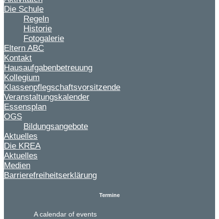
Die Schule
Regeln
Historie
Fotogalerie
Eltern ABC
Kontakt
Hausaufgabenbetreuung
Kollegium
Klassenpflegschaftsvorsitzende
Veranstaltungskalender
Essensplan
OGS
Bildungsangebote
Aktuelles
Die KREA
Aktuelles
Medien
Barrierefreiheitserklärung
Termine
A calendar of events