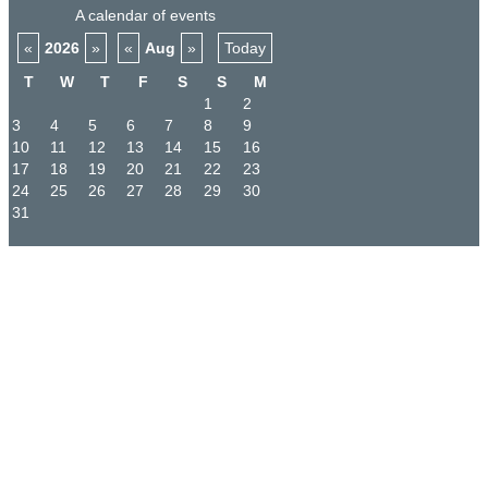
A calendar of events
«
2026
»
«
Aug
»
Today
T
W
T
F
S
S
M
1
2
3
4
5
6
7
8
9
10
11
12
13
14
15
16
17
18
19
20
21
22
23
24
25
26
27
28
29
30
31
START
DIE SCHULE
HISTORIE
REGELN
FOTOGALERIE
DIE MENSCHEN