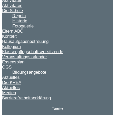
Aktivitäten
Aktivitäten
Die Schule
Regeln
Historie
Fotogalerie
Eltern ABC
Kontakt
Hausaufgabenbetreuung
Kollegium
Klassenpflegschaftsvorsitzende
Veranstaltungskalender
Essensplan
OGS
Bildungsangebote
Aktuelles
Die KREA
Aktuelles
Medien
Barrierefreiheitserklärung
Termine