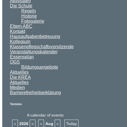
Aktivitäten
Die Schule
Regeln
Historie
Fotogalerie
Eltern ABC
Kontakt
Hausaufgabenbetreuung
Kollegium
Klassenpflegschaftsvorsitzende
Veranstaltungskalender
Essensplan
OGS
Bildungsangebote
Aktuelles
Die KREA
Aktuelles
Medien
Barrierefreiheitserklärung
Termine
A calendar of events
«
2026
»
«
Aug
»
Today