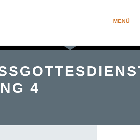
MENÜ
USSGOTTESDIENS
NG 4