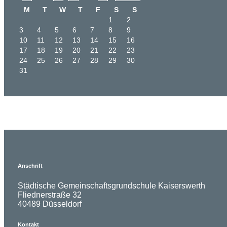
M
T
W
T
F
S
S
1
2
3
4
5
6
7
8
9
10
11
12
13
14
15
16
17
18
19
20
21
22
23
24
25
26
27
28
29
30
31
Anschrift
Städtische Gemeinschaftsgrundschule Kaiserswerth
Fliednerstraße 32
40489 Düsseldorf
Kontakt