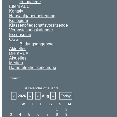
Fotogalerie
Eltern ABC
Kontakt
Hausaufgabenbetreuung
Kollegium
Klassenpflegschaftsvorsitzende
Veranstaltungskalender
Essensplan
OGS
Bildungsangebote
Aktuelles
Die KREA
Aktuelles
Medien
Barrierefreiheitserklärung
Termine
A calendar of events
«
2026
»
«
Aug
»
Today
T
W
T
F
S
S
M
1
2
3
4
5
6
7
8
9