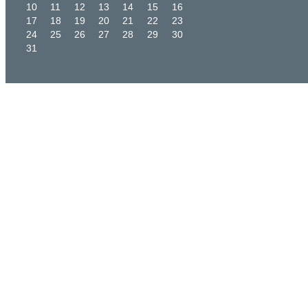
10
11
12
13
14
15
16
17
18
19
20
21
22
23
24
25
26
27
28
29
30
31
START
DIE SCHULE
HISTORIE
REGELN
FOTOGALERIE
DIE MENSCHEN
KOLLEGIUM
KLASSENPFLEG