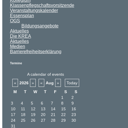
Kollegium
Klassenpflegschaftsvorsitzende
Veranstaltungskalender
Essensplan
OGS
Bildungsangebote
Aktuelles
Die KREA
Aktuelles
Medien
Barrierefreiheitserklärung
Termine
A calendar of events
«
2026
»
«
Aug
»
Today
M
T
W
T
F
S
S
1
2
3
4
5
6
7
8
9
10
11
12
13
14
15
16
17
18
19
20
21
22
23
24
25
26
27
28
29
30
31