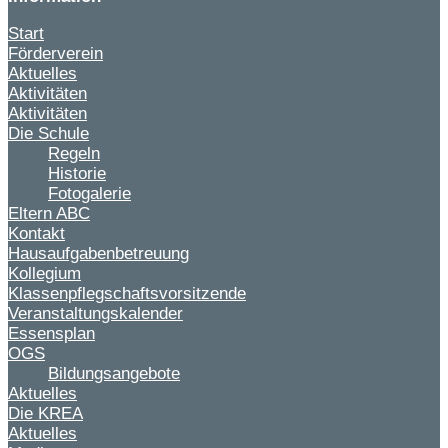
Start
Förderverein
Aktuelles
Aktivitäten
Aktivitäten
Die Schule
Regeln
Historie
Fotogalerie
Eltern ABC
Kontakt
Hausaufgabenbetreuung
Kollegium
Klassenpflegschaftsvorsitzende
Veranstaltungskalender
Essensplan
OGS
Bildungsangebote
Aktuelles
Die KREA
Aktuelles