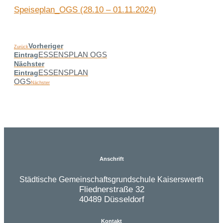
Speiseplan_OGS (28.10 – 01.11.2024)
Vorheriger
Zurück
ESSENSPLAN OGS
Eintrag
Nächster
ESSENSPLAN
Eintrag
OGS
Nächster
Anschrift
Städtische Gemeinschaftsgrundschule Kaiserswerth
Fliednerstraße 32
40489 Düsseldorf
Kontakt