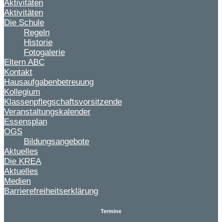
Aktivitäten
Aktivitäten
Die Schule
Regeln
Historie
Fotogalerie
Eltern ABC
Kontakt
Hausaufgabenbetreuung
Kollegium
Klassenpflegschaftsvorsitzende
Veranstaltungskalender
Essensplan
OGS
Bildungsangebote
Aktuelles
Die KREA
Aktuelles
Medien
Barrierefreiheitserklärung
Termine