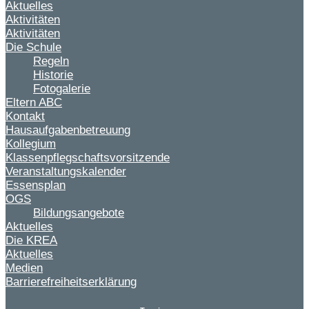
Aktuelles
Aktivitäten
Aktivitäten
Die Schule
Regeln
Historie
Fotogalerie
Eltern ABC
Kontakt
Hausaufgabenbetreuung
Kollegium
Klassenpflegschaftsvorsitzende
Veranstaltungskalender
Essensplan
OGS
Bildungsangebote
Aktuelles
Die KREA
Aktuelles
Medien
Barrierefreiheitserklärung