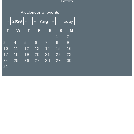
Termine
A calendar of events
«
2026
»
«
Aug
»
Today
T
W
T
F
S
S
M
1
2
3
4
5
6
7
8
9
10
11
12
13
14
15
16
17
18
19
20
21
22
23
24
25
26
27
28
29
30
31
START
DIE SCHULE
HISTORIE
REGELN
FOTOGALERIE