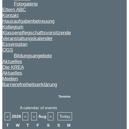
Fotogalerie
Eltern ABC
Kontakt
Hausaufgabenbetreuung
Kollegium
Klassenpflegschaftsvorsitzende
Veranstaltungskalender
Essensplan
OGS
Bildungsangebote
Aktuelles
Die KREA
Aktuelles
Medien
Barrierefreiheitserklärung
Termine
A calendar of events
«
2026
»
«
Aug
»
Today
T
W
T
F
S
S
M