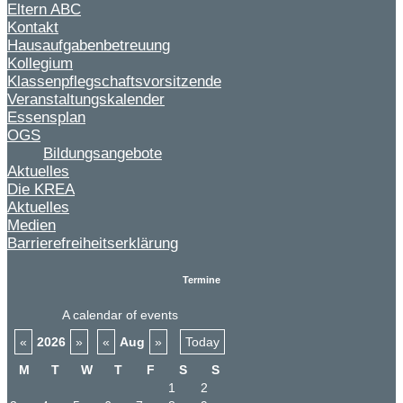
Eltern ABC
Kontakt
Hausaufgabenbetreuung
Kollegium
Klassenpflegschaftsvorsitzende
Veranstaltungskalender
Essensplan
OGS
Bildungsangebote
Aktuelles
Die KREA
Aktuelles
Medien
Barrierefreiheitserklärung
Termine
A calendar of events
«
2026
»
«
Aug
»
Today
M
T
W
T
F
S
S
1
2