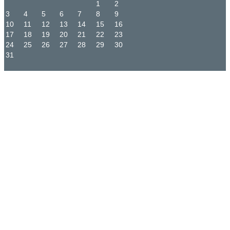
1
2
3
4
5
6
7
8
9
10
11
12
13
14
15
16
17
18
19
20
21
22
23
24
25
26
27
28
29
30
31
START
DIE SCHULE
HISTORIE
REGELN
FOTOGALERIE
DIE MENSCHEN
KOLLEGIUM
KLASSENPFLEG-
SCHAFTSVORSITZENDE